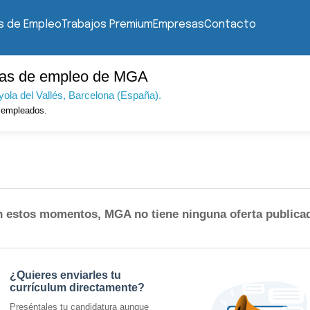
s de Empleo
Trabajos Premium
Empresas
Contacto
tas de empleo de MGA
ola del Vallés
, Barcelona (España).
empleados.
 estos momentos, MGA no tiene ninguna oferta publica
¿Quieres enviarles tu
currículum directamente?
Preséntales tu candidatura aunque