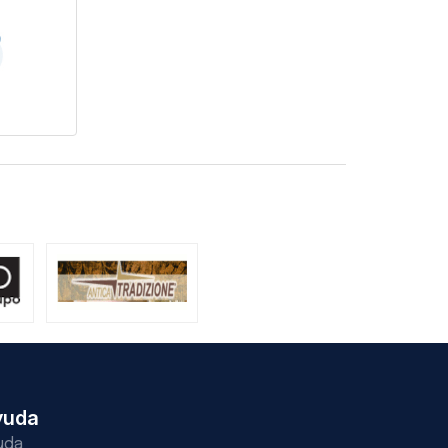
yuda
uda